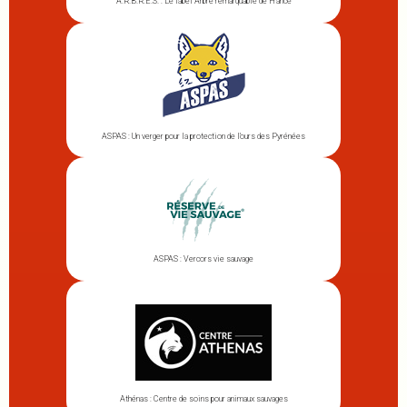
A.R.B.R.E.S. : Le label Arbre remarquable de France
ASPAS : Un verger pour la protection de l’ours des Pyrénées
ASPAS : Vercors vie sauvage
Athénas : Centre de soins pour animaux sauvages