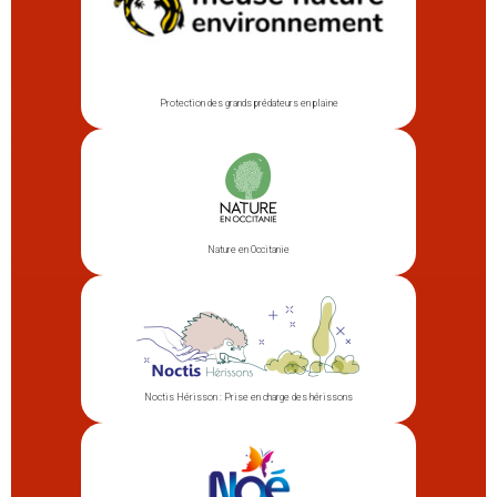
Protection des grands prédateurs en plaine
Nature en Occitanie
Noctis Hérisson : Prise en charge des hérissons