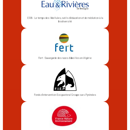
ERB : Le temps des libellules, outils d’éducation et de médiation à la
biodiversité
Fert : Sauvegarde des races d’abeilles en Algérie
Fonds d’intervention Eco-pastoral Groupe ours Pyrénées