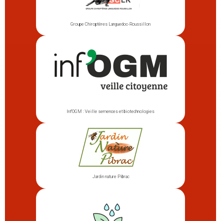
Groupe Chiroptères Languedoc-Roussillon
Inf’OGM : Veille semences et biotechnologies
Jardin nature Pibrac