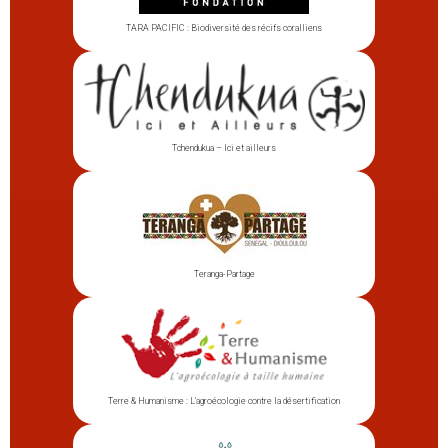
TARA PACIFIC : Biodiversité des récifs coralliens
Tchendukua – Ici et ailleurs
Teranga-Partage
Terre & Humanisme : L’agroécologie contre la désertification