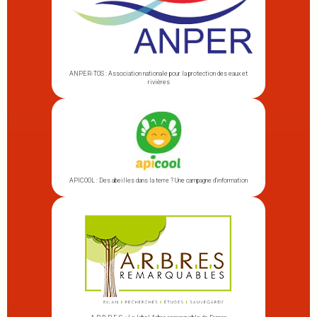
ANPER-TOS : Association nationale pour la protection des eaux et
rivières
APICOOL : Des abeilles dans la terre ? Une campagne d’information