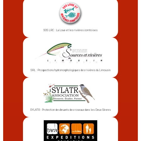
SOS LRC : La Loue et les rivières comtoises
SRL : Prospections hydromorphologiques des rivières du Limousin
SYLATR : Protection des bruants des roseaux dans les Deux-Sèvres