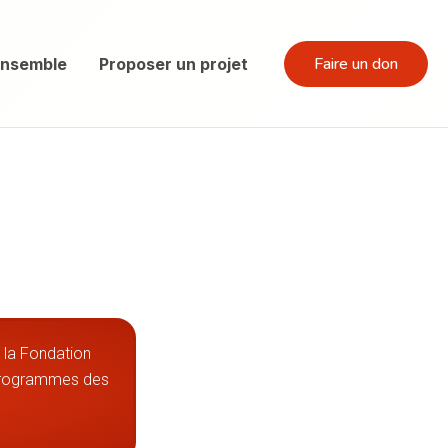
Faire un don
ensemble​
Proposer un projet
sur le terrain
ous !
r la Fondation
 programmes des