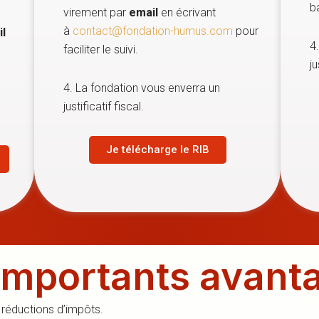
b
virement par
email
en écrivant
à
contact@fondation-humus.com
pour
l
4
faciliter le suivi.
ju
4. La fondation vous enverra un
justificatif fiscal.
Je télécharge le RIB
’importants avant
 réductions d’impôts.