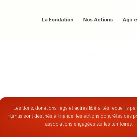
La Fondation
Nos Actions
Agir 
idez-nous à soutenir ceux qui agissent 
outenez-n
Les dons, donations, legs et autres libéralités recueillis pa
Humus sont destinés à financer les actions concrètes des
associations engagées sur les territoires.