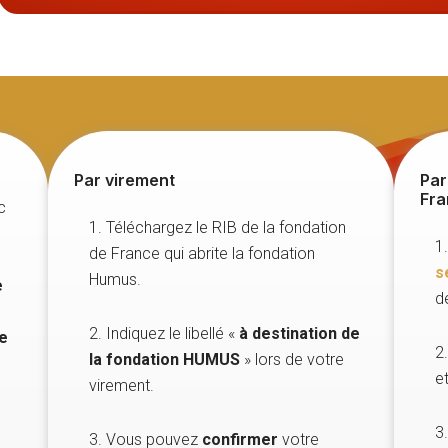
Par virement
Par
Fra
c
1. Téléchargez le RIB de la fondation
1
de France qui abrite la fondation
s
Humus.
e
d
2. Indiquez le libellé «
à destination de
de
2
la fondation HUMUS
» lors de votre
e
virement.
3
3. Vous pouvez
confirmer
votre