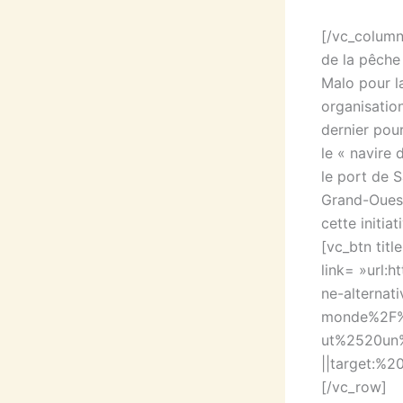
[/vc_column
de la pêche
Malo pour l
organisation
dernier pou
le « navire 
le port de 
Grand-Ouest
cette initi
[vc_btn title
link= »url
ne-alternat
monde%2F%
ut%2520un
||target:%2
[/vc_row]