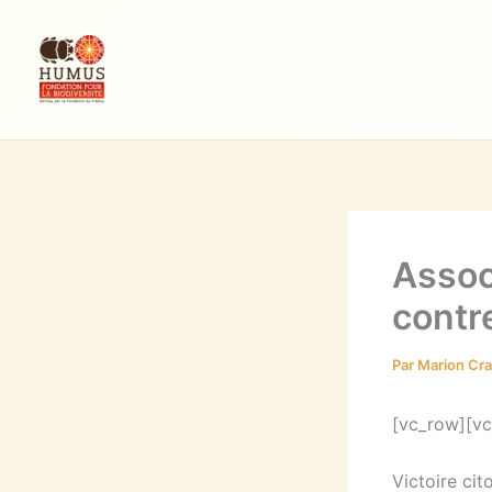
Aller
au
contenu
Assoc
contre
Par
Marion Cr
[vc_row][vc
Victoire ci