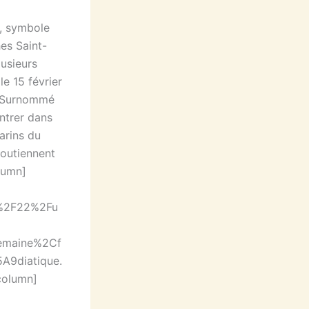
», symbole
es Saint-
lusieurs
le 15 février
. Surnommé
entrer dans
arins du
soutiennent
lumn]
2%2F22%2Fu
maine%2Cf
9diatique.
column]