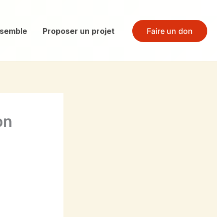
semble​
Proposer un projet
Faire un don
on