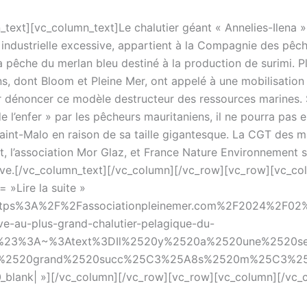
_text][vc_column_text]Le chalutier géant « Annelies-Ilena 
 industrielle excessive, appartient à la Compagnie des pêch
a pêche du merlan bleu destiné à la production de surimi. P
s, dont Bloom et Pleine Mer, ont appelé à une mobilisation 
r dénoncer ce modèle destructeur des ressources marines
de l’enfer » par les pêcheurs mauritaniens, il ne pourra pas 
Saint-Malo en raison de sa taille gigantesque. La CGT des m
, l’association Mor Glaz, et France Nature Environnement 
ative.[/vc_column_text][/vc_column][/vc_row][vc_row][vc_co
= »Lire la suite »
:https%3A%2F%2Fassociationpleinemer.com%2F2024%2F0
ive-au-plus-grand-chalutier-pelagique-du-
23%3A~%3Atext%3DIl%2520y%2520a%2520une%2520se
%2520grand%2520succ%25C3%25A8s%2520m%25C3%25A
0_blank| »][/vc_column][/vc_row][vc_row][vc_column][/vc_